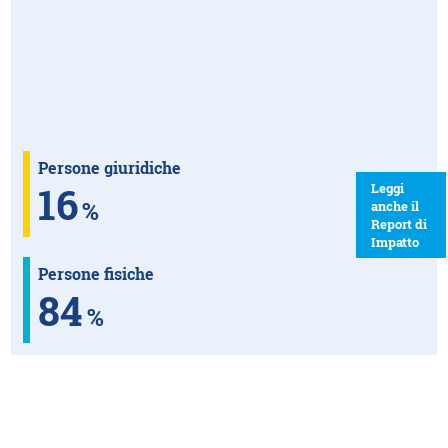
Persone giuridiche
16
Leggi
%
anche il
Report di
Impatto
Persone fisiche
84
%