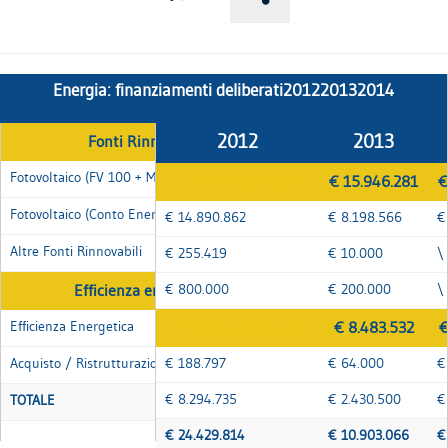
Energia: finanziamenti deliberati201220132014
2012
2013
Fonti Rinnovabili
Fotovoltaico (FV 100 + MicroEnergia+ Encorp)
Fonti Rinnovabili
€ 15.946.281
€
Fotovoltaico (Conto Energetico)
€ 14.890.862
€ 8.198.566
€
Altre Fonti Rinnovabili
€ 255.419
€ 10.000
\
Efficienza energetica
€ 800.000
€ 200.000
\
Efficienza Energetica
Efficienza energetica
€ 8.483.532
€
Acquisto / Ristrutturazione Efficiente
€ 188.797
€ 64.000
€
€ 8.294.735
€ 2.430.500
€
TOTALE
€ 24.429.814
€ 10.903.066
€