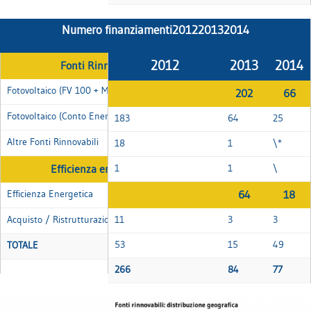
Numero finanziamenti201220132014
2012
2013
2014
Fonti Rinnovabili
Fotovoltaico (FV 100 + MicroEnergia+EnCorp)
Fonti Rinnovabili
202
66
Fotovoltaico (Conto Energetico)
183
64
25
Altre Fonti Rinnovabili
18
1
\*
Efficienza energetica
1
1
\
Efficienza Energetica
Efficienza energetica
64
18
Acquisto / Ristrutturazione Efficiente
11
3
3
53
15
49
TOTALE
266
84
77