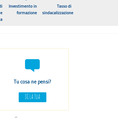
di
Investimento in
Tasso di
ne
formazione
sindacalizzazione
ta
Tu cosa ne pensi?
DÌ LA TUA