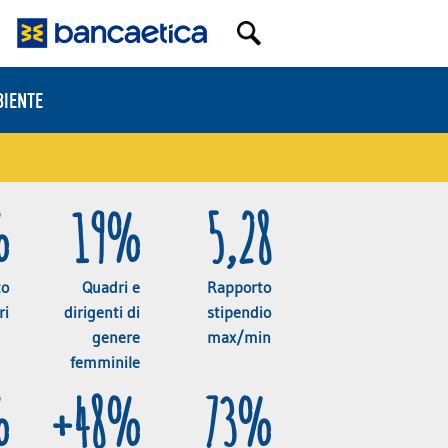
IENTE
%
19%
5,28
to
Quadri e
Rapporto
ri
dirigenti di
stipendio
genere
max/min
femminile
%
+48%
73%