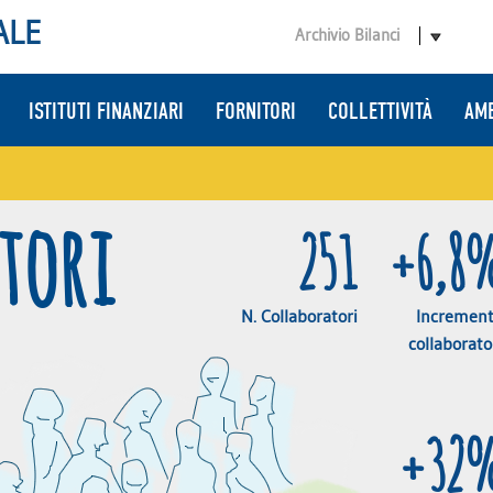
ALE
Archivio Bilanci
ISTITUTI FINANZIARI
FORNITORI
COLLETTIVITÀ
AMB
tori
251
+6,8
N. Collaboratori
Incremen
collaborato
+32